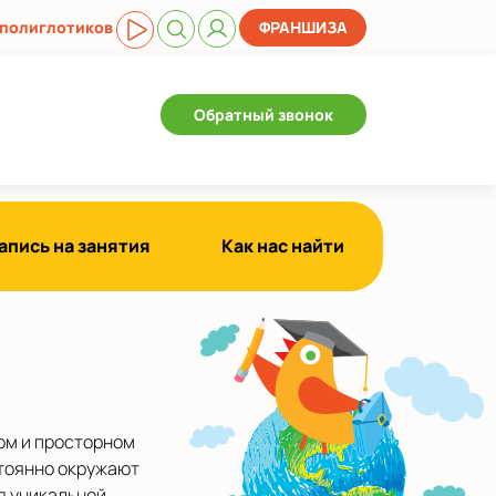
 полиглотиков
ФРАНШИЗА
Обратный звонок
апись на занятия
Как нас найти
ом и просторном
стоянно окружают
я уникальной