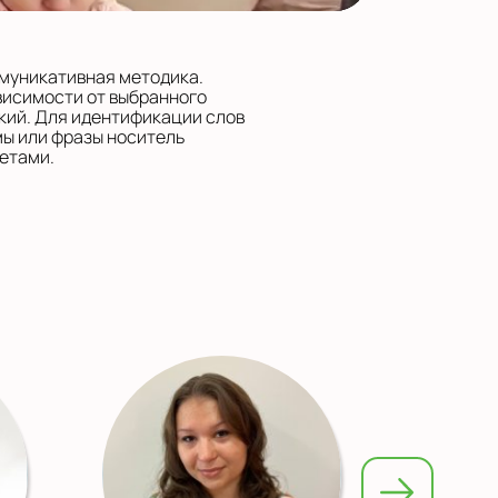
ммуникативная методика.
висимости от выбранного
кий. Для идентификации слов
мы или фразы носитель
етами.