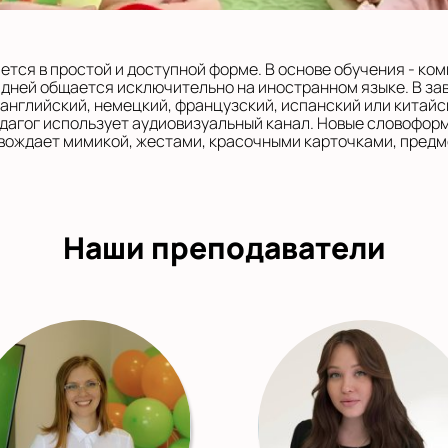
тся в простой и доступной форме. В основе обучения - ко
 дней общается исключительно на иностранном языке. В за
 английский, немецкий, французский, испанский или китайс
дагог использует аудиовизуальный канал. Новые словофор
вождает мимикой, жестами, красочными карточками, предм
Наши преподаватели