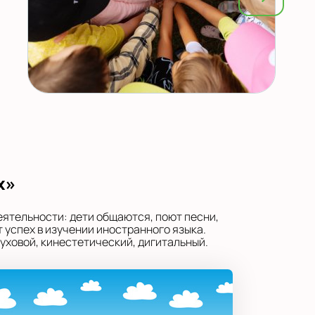
х»
еятельности: дети общаются, поют песни,
 успех в изучении иностранного языка.
уховой, кинестетический, дигитальный.