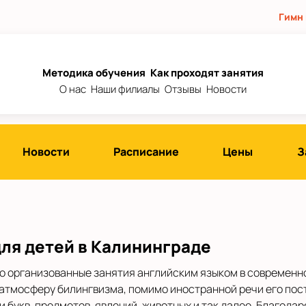
Гимн
Методика обучения
Как проходят занятия
О нас
Наши филиалы
Отзывы
Новости
Новости
Расписание
Цены
З
для детей в Калининграде
но организованные занятия английским языком в современн
 атмосферу билингвизма, помимо иностранной речи его по
букв, предметов, явлений, животных и так далее. Благодар