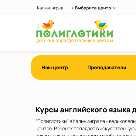
Калининград
Выберите центр
Выберите центр
ЖК Восток
Показать на карте
Выбрать другой город
Наш центр
Преподаватели
Курсы английского языка 
“Полиглотики” в Калининграде - великолеп
центре. Ребенок попадает в искусственную
яркие плакаты с красочными изображениями 