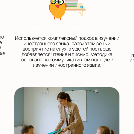
Авторские программы
по
Используется комплексный подход в изучении
е
иностранного языка: развиваем речь и
6
восприятие на слух, а у детей постарше
щая
добавляется чтение и письмо. Методика
п
основана на коммуникативном подходе в
с
изучении иностранного языка.