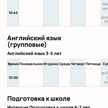
Ме
ар
10:45
дош
(9
Английский язык
(групповые)
Английский язык 3-5 лет
Время
Понедельник
Вторник
Среда
Четверг
Пятница
Су
ИНТ
10:00
ми
Подготовка к школе
Интенсив Подготовка к школе 6-7 лет