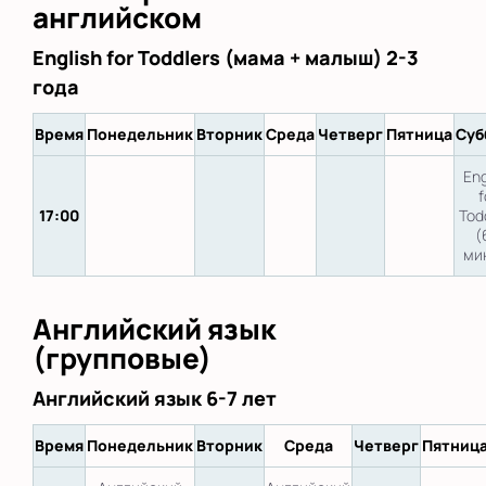
английском
English for Toddlers (мама + малыш) 2-3
года
Время
Понедельник
Вторник
Среда
Четверг
Пятница
Суб
Eng
f
17:00
Tod
(
ми
Английский язык
(групповые)
Английский язык 6-7 лет
Время
Понедельник
Вторник
Среда
Четверг
Пятниц