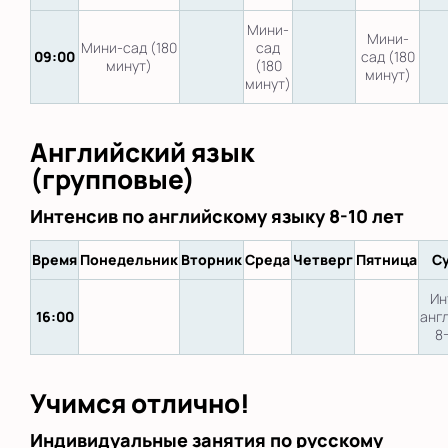
Мини-
Мини-
Мини-сад (180
сад
09:00
сад (180
минут)
(180
минут)
минут)
Английский язык
(групповые)
Интенсив по английскому языку 8-10 лет
Время
Понедельник
Вторник
Среда
Четверг
Пятница
С
Ин
16:00
анг
8
Учимся отлично!
Индивидуальные занятия по русскому