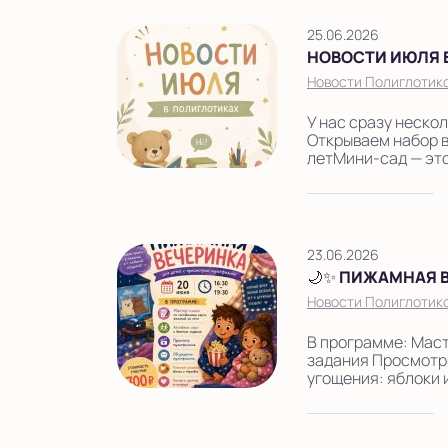
25.06.2026
НОВОСТИ ИЮЛЯ 
Новости Полиглотико
У нас сразу неско
Открываем набор в
летМини-сад — это
23.06.2026
🌙✨ ПИЖАМНАЯ В
Новости Полиглотико
В программе: Маст
задания Просмотр
угощения: яблоки и