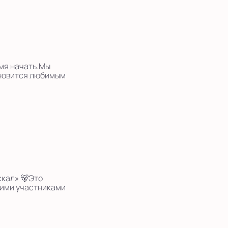
емя начать.Мы
ановится любимым
скал» 🐻Это
щими участниками