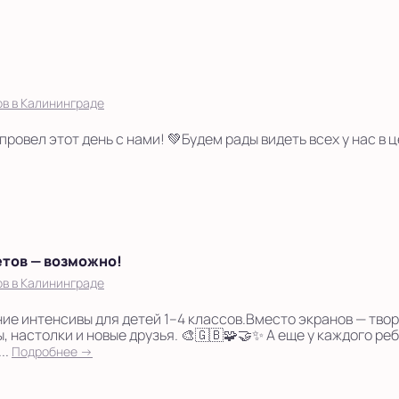
в в Калининграде
провел этот день с нами! 💚Будем рады видеть всех у нас в це
етов — возможно!
в в Калининграде
ие интенсивы для детей 1–4 классов.Вместо экранов — твор
, настолки и новые друзья. 🎨🇬🇧🧩🤝✨ А еще у каждого ре
..
Подробнее →