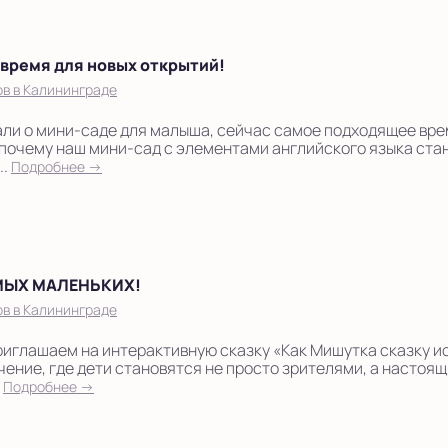
 время для новых открытий!
в в Калининграде
али о мини-саде для малыша, сейчас самое подходящее вр
 почему наш мини-сад с элементами английского языка ст
..
Подробнее →
МЫХ МАЛЕНЬКИХ!
в в Калининграде
 приглашаем на интерактивную сказку «Как Мишутка сказку и
ение, где дети становятся не просто зрителями, а настоя
.
Подробнее →