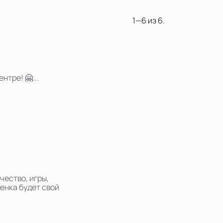
1—6 из 6.
нтре! 🤗...
чество, игры,
бенка будет свой