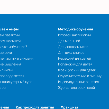
шаем мифы
Методика обучения
ем развитии
Игровой английский
 для малышей
Для малышей
начать обучение?
Для дошкольников
ие речи
Для школьников
ие памяти и внимания
Немецкий для детей
тие мышления
Испанский для детей
илингвы
Французский для детей
 преподавателя
Обучение чтению и письму
 каникулярный курс
Индивидуальные занятия
ation
Журнал для родителей
чения
Как проходят занятия
Франшиза