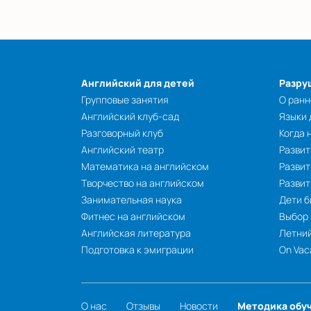
Английский для детей
Разру
Групповые занятия
О ранн
Английский клуб-сад
Языки
Разговорный клуб
Когда 
Английский театр
Развит
Математика на английском
Развит
Творчество на английском
Разви
Занимательная наука
Дети б
Фитнес на английском
Выбор
Английская литература
Летний
Подготовка к эмиграции
On Vac
О нас
Отзывы
Новости
Методика обу