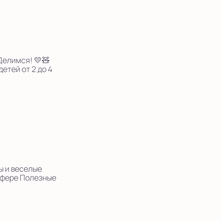
Делимся! 💛🧸
етей от 2 до 4
ы и веселые
сфере Полезные