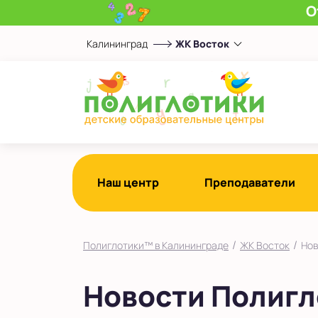
О
Калининград
ЖК Восток
Выберите центр
ЖК Восток
Показать на карте
Выбрать другой город
Наш центр
Преподаватели
/
/
Полиглотики™ в Калининграде
ЖК Восток
Нов
Новости Полигл