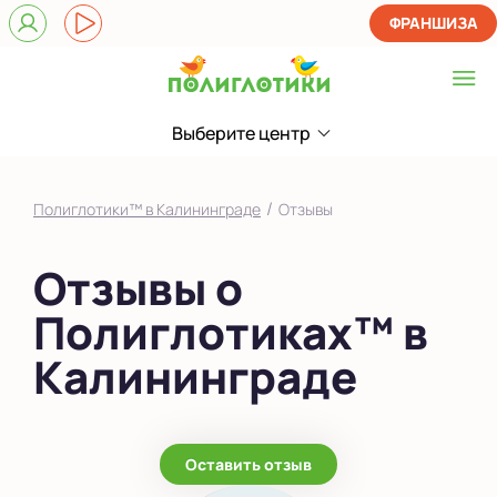
ФРАНШИЗА
Выберите центр
Выберите центр
ЖК Восток
/
Полиглотики™ в Калининграде
Отзывы
Показать на карте
Отзывы о
Выбрать другой город
Полиглотиках™ в
Калининграде
Оставить отзыв